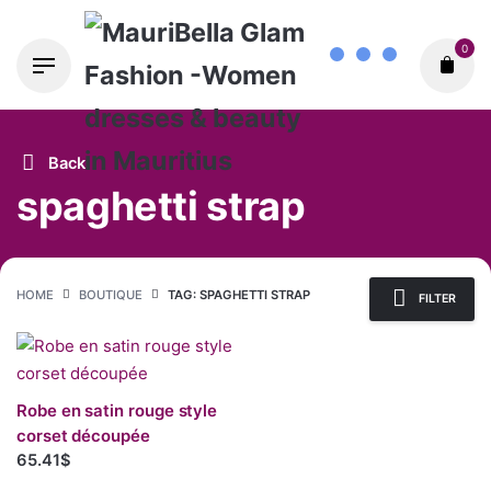
Skip
0
to
content
Back
spaghetti strap
HOME
BOUTIQUE
TAG: SPAGHETTI STRAP
FILTER
Robe en satin rouge style
corset découpée
65.41$